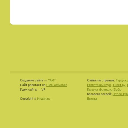
Создание сайта —
YART
Сайты по странам:
Турция.
Сайт работает на
CMS ActiveSite
Египетский клуб
,
Тибет.ру
,
Идея сайта — VP
Каталог франшиз BizGo
Каталоги отелей:
Отели Тур
Copyright ©
Индия.ру
Египта