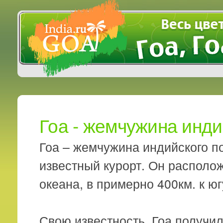
Гоа - жемчужина инд
Гоа – жемчужина индийского п
известный курорт. Он располож
океана, в примерно 400км. к юг
Свою известность, Гоа получи